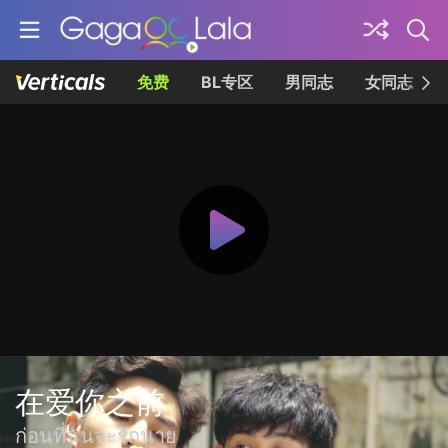
免费
BL专区
男同志
女同志
在爱你之前
ก่อนที่ฉันจะรักนาย