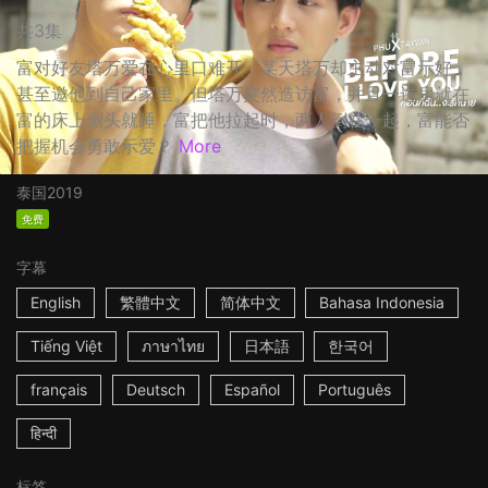
共3集
富对好友塔万爱在心里口难开，某天塔万却主动对富示好，
甚至邀他到自己家里。但塔万突然造访富，并且一进房就在
富的床上倒头就睡，富把他拉起时，两人倒在一起，富能否
把握机会勇敢示爱？
More
泰国
2019
免费
字幕
English
繁體中文
简体中文
Bahasa Indonesia
Tiếng Việt
ภาษาไทย
日本語
한국어
français
Deutsch
Español
Português
हिन्दी
标签