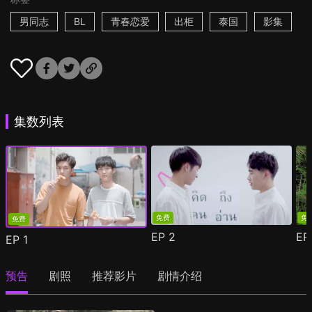
男同志
BL
青春恋爱
出柜
泰国
影集
集数列表
免费
免
免费
EP
2
E
EP
1
预告
剧照
推荐影片
剧情介绍