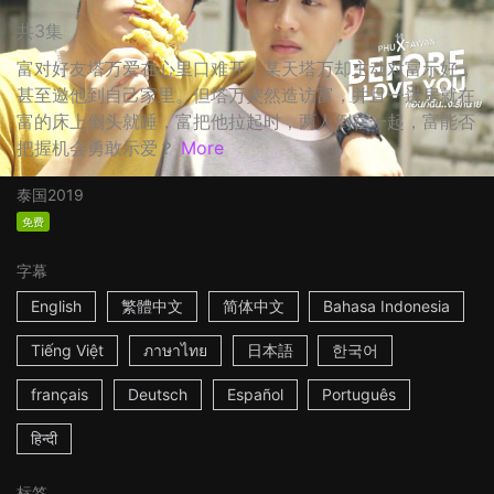
共3集
富对好友塔万爱在心里口难开，某天塔万却主动对富示好，
甚至邀他到自己家里。但塔万突然造访富，并且一进房就在
富的床上倒头就睡，富把他拉起时，两人倒在一起，富能否
把握机会勇敢示爱？
More
泰国
2019
免费
字幕
English
繁體中文
简体中文
Bahasa Indonesia
Tiếng Việt
ภาษาไทย
日本語
한국어
français
Deutsch
Español
Português
हिन्दी
标签