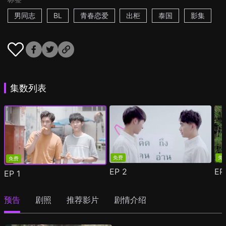
男同志
BL
青春恋爱
出柜
泰国
影集
集数列表
免费
免
免费
EP
2
E
EP
1
预告
剧照
推荐影片
剧情介绍