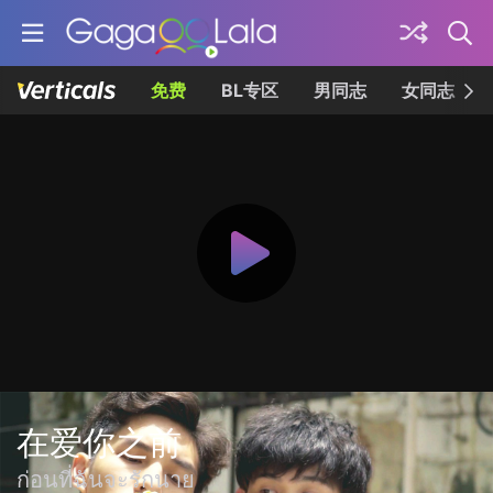
免费
BL专区
男同志
女同志
在爱你之前
ก่อนที่ฉันจะรักนาย