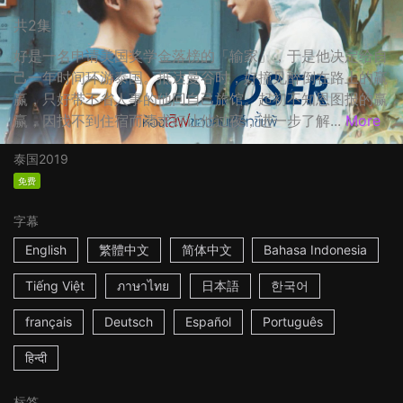
共2集
好是一名申请美国奖学金落榜的「输家」，于是他决定给自
己一年时间环游泰国。抵达曼谷时，好撞见醉倒在路上的赢
赢，只好带不省人事的他回自己旅馆。起初不知恩图报的赢
赢，因找不到住宿而请求好让他过夜，进一步了解...
More
泰国
2019
免费
字幕
English
繁體中文
简体中文
Bahasa Indonesia
Tiếng Việt
ภาษาไทย
日本語
한국어
français
Deutsch
Español
Português
हिन्दी
标签