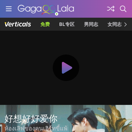
免费
BL专区
男同志
女同志
好想好好爱你
ห้องเลิฟของคนเฮิร์ทขี้แพ้