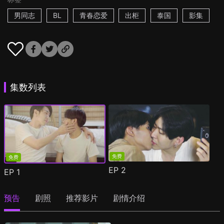
男同志
BL
青春恋爱
出柜
泰国
影集
集数列表
免费
免费
EP
2
EP
1
预告
剧照
推荐影片
剧情介绍