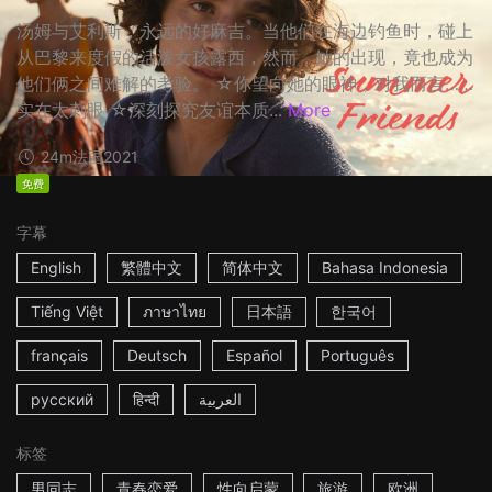
汤姆与艾利斯，永远的好麻吉。当他们在海边钓鱼时，碰上
从巴黎来度假的活泼女孩露西，然而，她的出现，竟也成为
他们俩之间难解的考验。 ☆你望向她的眼神，对我而言……
实在太刺眼 ☆深刻探究友谊本质...
More
24m
法国
2021
免费
字幕
English
繁體中文
简体中文
Bahasa Indonesia
Tiếng Việt
ภาษาไทย
日本語
한국어
français
Deutsch
Español
Português
русский
हिन्दी
العربية
标签
男同志
青春恋爱
性向启蒙
旅游
欧洲