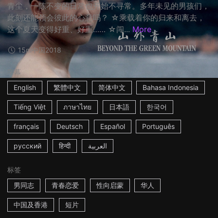
青尘，一陈不变的日常也开始不寻常。多年未见的男孩们，
此刻还能领会彼此的心意吗？ ☆乘载着你的归来和离去，
这个夏天变得好重、好重…… ☆闯...
More
15m
中国
2018
字幕
English
繁體中文
简体中文
Bahasa Indonesia
Tiếng Việt
ภาษาไทย
日本語
한국어
français
Deutsch
Español
Português
русский
हिन्दी
العربية
标签
男同志
青春恋爱
性向启蒙
华人
中国及香港
短片