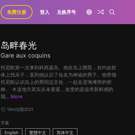
免费注册
登入
兑换序号
岛畔春光
Gare aux coquins
托尼欧第一次来到科西嘉岛。他在岛上閒晃，在约会软
体上找乐子，直到他认识了化名为神谕的男子。他带领
托尼欧认识岛上的男同志文化，一起走进海滩旁的密
林。 ☆这地方其实从未衰退，改变的是追求新鲜感的
我...
More
19m
法国
2021
字幕
English
繁體中文
简体中文