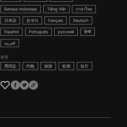
Bahasa Indonesia
Tiếng Việt
ภาษาไทย
日本語
한국어
français
Deutsch
Español
Português
русский
हिन्दी
العربية
标签
男同志
约炮
旅游
欧洲
短片