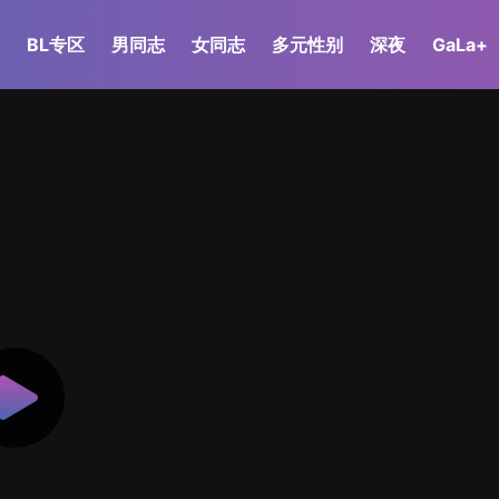
BL专区
男同志
女同志
多元性别
深夜
GaLa+