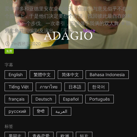
爱德华多和亚德里安在桌边谈天，但观点与意见似乎不在同
个频率上，于是他们决定要想个方法，找回彼此最自在的和
谐。 ☆一个步伐、一次牵引，完成属于我俩的双人舞 ☆双
男主角共同编剧及演出，「手指」...
More
7m
西班牙
2020
免费
字幕
English
繁體中文
简体中文
Bahasa Indonesia
Tiếng Việt
ภาษาไทย
日本語
한국어
français
Deutsch
Español
Português
русский
हिन्दी
العربية
标签
男同志
青春恋爱
欧洲
短片