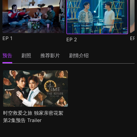
EP
1
E
EP
2
预告
剧照
推荐影片
剧情介绍
时空救爱之旅 独家亲密花絮
第2集预告 Trailer