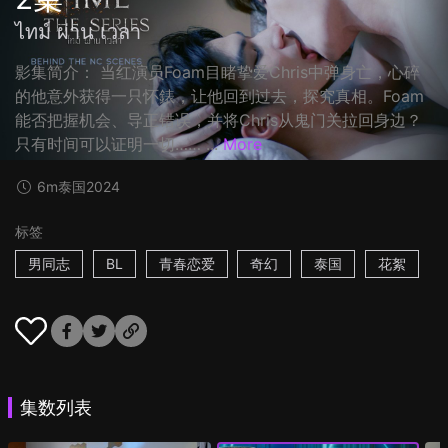
ไทม์ ผ่าน เวลา
影集简介： 当红演员Foam目睹挚爱Chris中弹身亡，心碎
的他意外获得一只怀錶，让他回到过去，探究真相。Foam
能否把握机会、导正错误，并将Chris从鬼门关拉回身边？
只有时间可以证明一切…… ...
More
6m
泰国
2024
标签
男同志
BL
青春恋爱
奇幻
泰国
花絮
集数列表