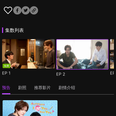
集数列表
免费
EP
1
E
EP
2
预告
剧照
推荐影片
剧情介绍