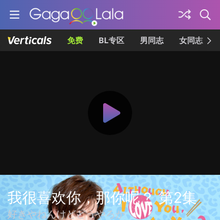
免费
BL专区
男同志
女同志
我很喜欢你，那你呢？ 第2集
好きやねんけどどうやろか