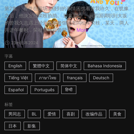
第2集： 有件在职场上碰到的事情困扰着曾我许久，在犹豫
之后，他决定找荣枝协助。 影集简介： 从四国调职到大坂
的曾我久志遇上经营在地餐馆的老闆松本荣枝，某天，两人
共进午餐时，荣枝竟然对曾我告...
More
23m
日本
2024
字幕
English
繁體中文
简体中文
Bahasa Indonesia
Tiếng Việt
ภาษาไทย
français
Deutsch
Español
Português
हिन्दी
标签
男同志
BL
爱情
喜剧
改编作品
美食
日本
影集