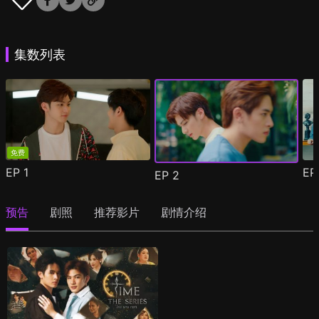
集数列表
免费
EP
1
E
EP
2
预告
剧照
推荐影片
剧情介绍