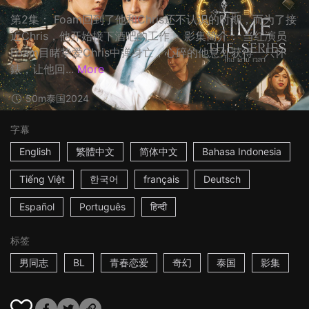
第2集： Foam回到了他和Chris还不认识的时期，而为了接
近Chris，他开始接下酒吧的工作。 影集简介： 当红演员
Foam目睹挚爱Chris中弹身亡，心碎的他意外获得一只怀
錶，让他回...
More
50m
泰国
2024
字幕
English
繁體中文
简体中文
Bahasa Indonesia
Tiếng Việt
한국어
français
Deutsch
Español
Português
हिन्दी
标签
男同志
BL
青春恋爱
奇幻
泰国
影集