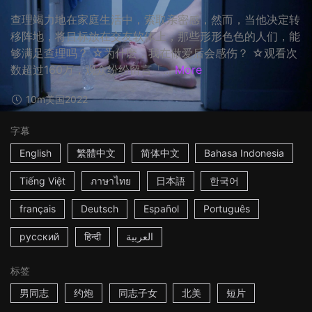
查理竭力地在家庭生活中，索取亲密感，然而，当他决定转
移阵地，将目标放在交友软体上，那些形形色色的人们，能
够满足查理吗？ ☆为什麽，我在做爱后会感伤？ ☆观看次
数超过160万，观众纷纷留言「...
More
10m
美国
2022
字幕
English
繁體中文
简体中文
Bahasa Indonesia
Tiếng Việt
ภาษาไทย
日本語
한국어
français
Deutsch
Español
Português
русский
हिन्दी
العربية
标签
男同志
约炮
同志子女
北美
短片