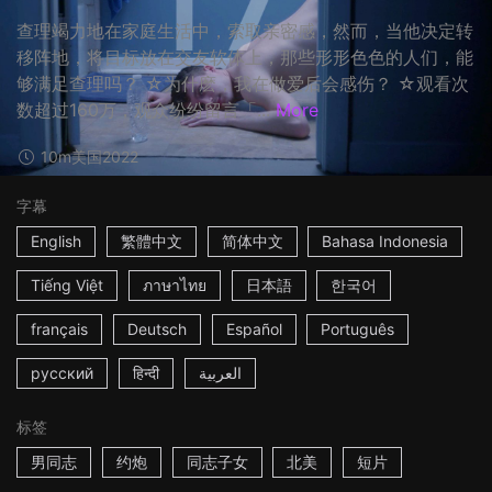
查理竭力地在家庭生活中，索取亲密感，然而，当他决定转
移阵地，将目标放在交友软体上，那些形形色色的人们，能
够满足查理吗？ ☆为什麽，我在做爱后会感伤？ ☆观看次
数超过160万，观众纷纷留言「...
More
10m
美国
2022
字幕
English
繁體中文
简体中文
Bahasa Indonesia
Tiếng Việt
ภาษาไทย
日本語
한국어
français
Deutsch
Español
Português
русский
हिन्दी
العربية
标签
男同志
约炮
同志子女
北美
短片