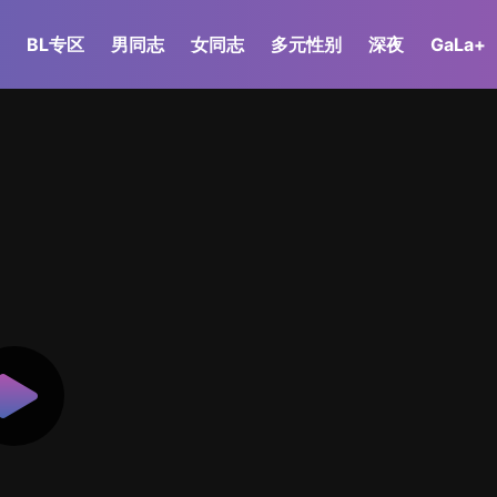
BL专区
男同志
女同志
多元性别
深夜
GaLa+