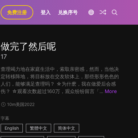
免费注册
登入
兑换序号
做完了然后呢
17
查理竭力地在家庭生活中，索取亲密感，然而，当他决
定转移阵地，将目标放在交友软体上，那些形形色色的
人们，能够满足查理吗？ ☆为什麽，我在做爱后会感
伤？ ☆观看次数超过160万，观众纷纷留言「...
More
10m
美国
2022
字幕
English
繁體中文
简体中文