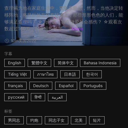
查理竭力地在家庭生活中，索取亲密感，然而，当他决定转
移阵地，将目标放在交友软体上，那些形形色色的人们，能
够满足查理吗？ ☆为什麽，我在做爱后会感伤？ ☆观看次
数超过160万，观众纷纷留言「...
More
10m
美国
2022
字幕
English
繁體中文
简体中文
Bahasa Indonesia
Tiếng Việt
ภาษาไทย
日本語
한국어
français
Deutsch
Español
Português
русский
हिन्दी
العربية
标签
男同志
约炮
同志子女
北美
短片