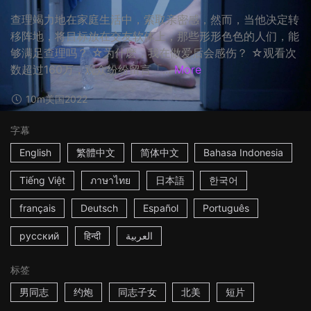
查理竭力地在家庭生活中，索取亲密感，然而，当他决定转
移阵地，将目标放在交友软体上，那些形形色色的人们，能
够满足查理吗？ ☆为什麽，我在做爱后会感伤？ ☆观看次
数超过160万，观众纷纷留言「...
More
10m
美国
2022
字幕
English
繁體中文
简体中文
Bahasa Indonesia
Tiếng Việt
ภาษาไทย
日本語
한국어
français
Deutsch
Español
Português
русский
हिन्दी
العربية
标签
男同志
约炮
同志子女
北美
短片