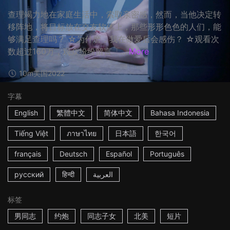
查理竭力地在家庭生活中，索取亲密感，然而，当他决定转
移阵地，将目标放在交友软体上，那些形形色色的人们，能
够满足查理吗？ ☆为什麽，我在做爱后会感伤？ ☆观看次
数超过160万，观众纷纷留言「...
More
10m
美国
2022
字幕
English
繁體中文
简体中文
Bahasa Indonesia
Tiếng Việt
ภาษาไทย
日本語
한국어
français
Deutsch
Español
Português
русский
हिन्दी
العربية
标签
男同志
约炮
同志子女
北美
短片