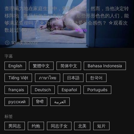
查理竭力地在家庭生活中，索取亲密感，然而，当他决定转
移阵地，将目标放在交友软体上，那些形形色色的人们，能
够满足查理吗？ ☆为什麽，我在做爱后会感伤？ ☆观看次
数超过160万，观众纷纷留言「...
More
10m
美国
2022
字幕
English
繁體中文
简体中文
Bahasa Indonesia
Tiếng Việt
ภาษาไทย
日本語
한국어
français
Deutsch
Español
Português
русский
हिन्दी
العربية
标签
男同志
约炮
同志子女
北美
短片