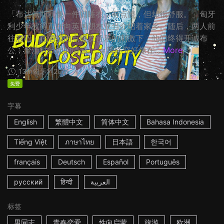
「布达佩斯就像一件旧睡衣，有点髒，但却很舒服。」匈牙
利少年彼得正在向英国朋友亚当介绍着家乡。随后，两人前
往酒吧，在酒精的点缀及音乐的刺激下，他们终得开诚布
公，釐清对彼此的情感。 ☆我终究好像在...
More
13m
匈牙利
2021
免费
字幕
English
繁體中文
简体中文
Bahasa Indonesia
Tiếng Việt
ภาษาไทย
日本語
한국어
français
Deutsch
Español
Português
русский
हिन्दी
العربية
标签
男同志
青春恋爱
性向启蒙
旅游
欧洲