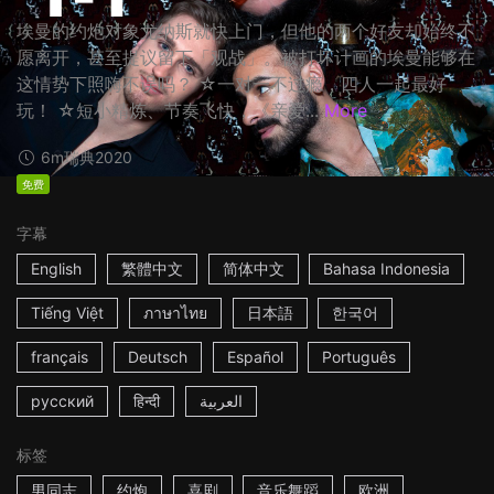
埃曼的约炮对象尤纳斯就快上门，但他的两个好友却始终不
愿离开，甚至提议留下「观战」。被打坏计画的埃曼能够在
这情势下照嗨不误吗？ ☆一对一不过瘾，四人一起最好
玩！ ☆短小精炼、节奏飞快，《亲爱...
More
6m
瑞典
2020
免费
字幕
English
繁體中文
简体中文
Bahasa Indonesia
Tiếng Việt
ภาษาไทย
日本語
한국어
français
Deutsch
Español
Português
русский
हिन्दी
العربية
标签
男同志
约炮
喜剧
音乐舞蹈
欧洲