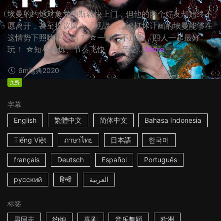
埃曼的约炮对象尤纳斯就快上门，但他的两个好友却始终不
愿离开，甚至提议留下「观战」。被打坏计画的埃曼能够在
这情势下照嗨不误吗？ ☆一对一不过瘾，四人一起最好
玩！ ☆短小精炼、节奏飞快，《亲爱...
More
6m
瑞典
2020
免费
字幕
English
繁體中文
简体中文
Bahasa Indonesia
Tiếng Việt
ภาษาไทย
日本語
한국어
français
Deutsch
Español
Português
русский
हिन्दी
العربية
标签
男同志
约炮
喜剧
音乐舞蹈
欧洲