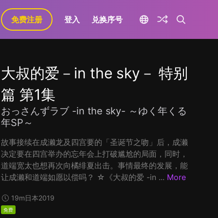
免费注册
登入
兑换序号
大叔的爱－in the sky－ 特别
篇 第1集
おっさんずラブ -in the sky- ～ゆく年くる
年SP～
故事接续在成濑龙及四宫要的「圣诞节之吻」后，成濑
决定要在四宫举办的忘年会上打破尴尬的局面，同时，
道端宽太也想再次向橘绯夏出击。事情最终的发展，能
让成濑和道端如愿以偿吗？ ☆《大叔的爱 -in ...
More
19m
日本
2019
免费