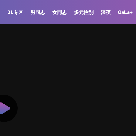
BL专区
男同志
女同志
多元性别
深夜
GaLa+