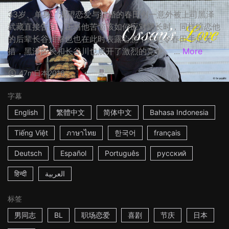
33岁、单身、渴望恋爱与结婚的春田创一意外被上司黑泽
武藏直接告白，正当他苦恼该如何应对部长时，同样暗恋他
的后辈长谷川幸也也在此时表露心意，这更令春田手足无
措，黑泽部长和长谷川也展开了激烈的竞争。 ...
More
47m
日本
2016
字幕
English
繁體中文
简体中文
Bahasa Indonesia
Tiếng Việt
ภาษาไทย
한국어
français
Deutsch
Español
Português
русский
हिन्दी
العربية
标签
男同志
BL
职场恋爱
喜剧
节庆
日本