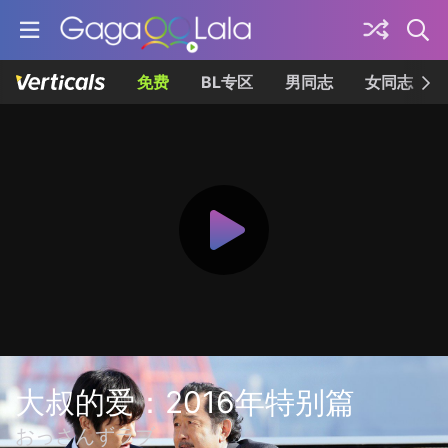
免费
BL专区
男同志
女同志
大叔的爱：2016年特别篇
おっさんずラブ