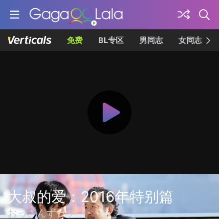
免费
BL专区
男同志
女同志
大叔的爱：2016年特别篇
おっさんずラブ