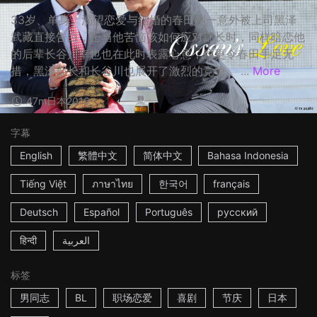
33岁、单身、渴望恋爱与结婚的春田创一意外被上司黑泽
武藏直接告白，正当他苦恼该如何应对部长时，同样暗恋他
的后辈长谷川幸也也在此时表露心意，这更令春田手足无
措，黑泽部长和长谷川也展开了激烈的竞争。 ...
More
47m
日本
2016
字幕
English
繁體中文
简体中文
Bahasa Indonesia
Tiếng Việt
ภาษาไทย
한국어
français
Deutsch
Español
Português
русский
हिन्दी
العربية
标签
男同志
BL
职场恋爱
喜剧
节庆
日本