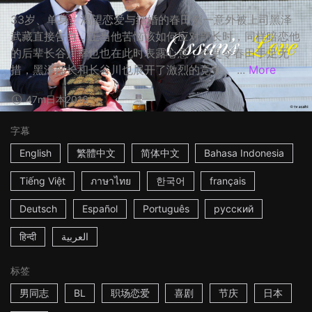
33岁、单身、渴望恋爱与结婚的春田创一意外被上司黑泽
武藏直接告白，正当他苦恼该如何应对部长时，同样暗恋他
的后辈长谷川幸也也在此时表露心意，这更令春田手足无
措，黑泽部长和长谷川也展开了激烈的竞争。 ...
More
47m
日本
2016
字幕
English
繁體中文
简体中文
Bahasa Indonesia
Tiếng Việt
ภาษาไทย
한국어
français
Deutsch
Español
Português
русский
हिन्दी
العربية
标签
男同志
BL
职场恋爱
喜剧
节庆
日本