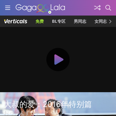
免费
BL专区
男同志
女同志
大叔的爱：2016年特别篇
おっさんずラブ