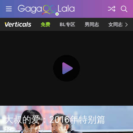
免费
BL专区
男同志
女同志
大叔的爱：2016年特别篇
おっさんずラブ