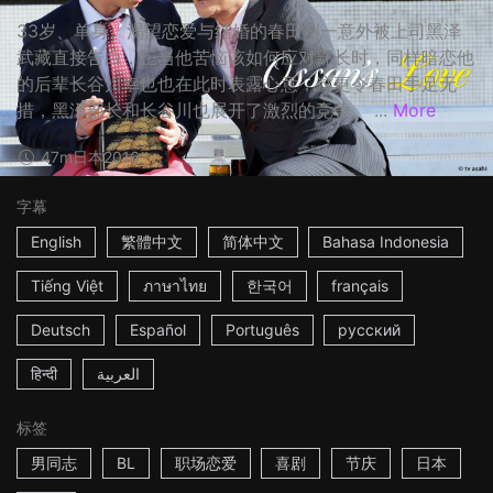
33岁、单身、渴望恋爱与结婚的春田创一意外被上司黑泽
武藏直接告白，正当他苦恼该如何应对部长时，同样暗恋他
的后辈长谷川幸也也在此时表露心意，这更令春田手足无
措，黑泽部长和长谷川也展开了激烈的竞争。 ...
More
47m
日本
2016
字幕
English
繁體中文
简体中文
Bahasa Indonesia
Tiếng Việt
ภาษาไทย
한국어
français
Deutsch
Español
Português
русский
हिन्दी
العربية
标签
男同志
BL
职场恋爱
喜剧
节庆
日本