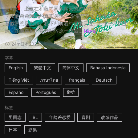
第4集： 土岐在和藤堂同学聊天的过程中，意外得知藤堂同
学和他弟弟阿拓的真实关係。 影集简介： 问题学生土岐奏
看似常惹是生非，私下却有着纯真的天性。日復一日的生
活，在他遇见体育老师佐原一狼后...
More
24m
日本
2023
字幕
English
繁體中文
简体中文
Bahasa Indonesia
Tiếng Việt
ภาษาไทย
français
Deutsch
Español
Português
हिन्दी
标签
男同志
BL
年龄差恋爱
喜剧
改编作品
日本
影集