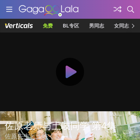
免费
BL专区
男同志
女同志
佐原老师与土岐同学 第4集
佐原先生と土岐くん