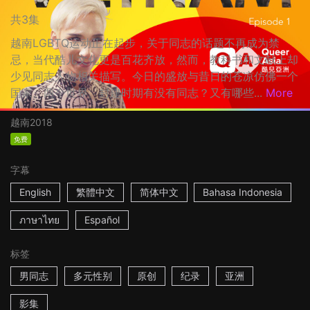
共3集
越南LGBTQ运动正在起步，关于同志的话题不再成为禁
忌，当代酷儿文化更是百花齐放，然而，教科书和文献上却
少见同志人物相关描写。今日的盛放与昔日的苍凉仿佛一个
国家、两个世界。封建时期有没有同志？又有哪些...
More
越南
2018
免费
字幕
English
繁體中文
简体中文
Bahasa Indonesia
ภาษาไทย
Español
标签
男同志
多元性别
原创
纪录
亚洲
影集