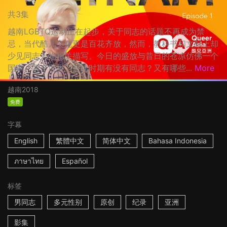
共3集
越南LGBTQ运动正在起步，关于同志的话题不再成为禁
忌，当代酷儿文化更是百花齐放，然而，教科书和文献上却
少见同志人物相关描写。今日的盛放与昔日的苍凉仿佛一个
国家、两个世界。封建时期有没有同志？又有哪些...
More
越南
2018
免费
字幕
English
繁體中文
简体中文
Bahasa Indonesia
ภาษาไทย
Español
标签
男同志
多元性别
原创
纪录
亚洲
影集