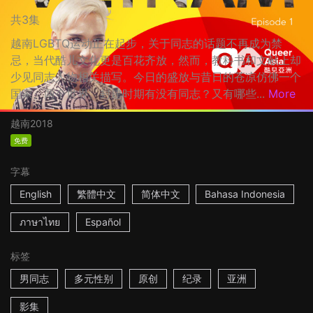
共3集
越南LGBTQ运动正在起步，关于同志的话题不再成为禁
忌，当代酷儿文化更是百花齐放，然而，教科书和文献上却
少见同志人物相关描写。今日的盛放与昔日的苍凉仿佛一个
国家、两个世界。封建时期有没有同志？又有哪些...
More
越南
2018
免费
字幕
English
繁體中文
简体中文
Bahasa Indonesia
ภาษาไทย
Español
标签
男同志
多元性别
原创
纪录
亚洲
影集