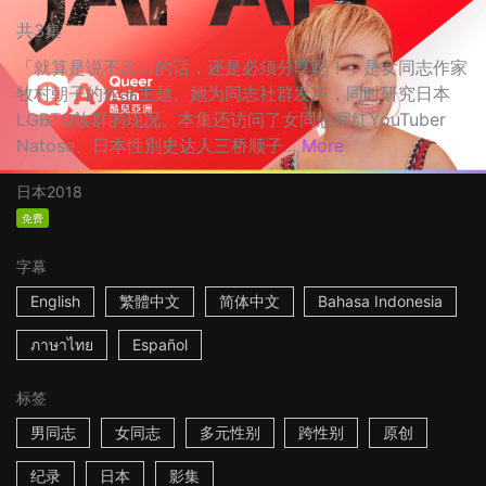
共3集
「就算是说不出口的话，还是必须分享吧！」是女同志作家
牧村朝子的作品主题。她为同志社群发声，同时研究日本
LGBTQ族群的现况。本集还访问了女同志网红YouTuber
Natose、日本性別史达人三桥顺子...
More
日本
2018
免费
字幕
English
繁體中文
简体中文
Bahasa Indonesia
ภาษาไทย
Español
标签
男同志
女同志
多元性别
跨性别
原创
纪录
日本
影集