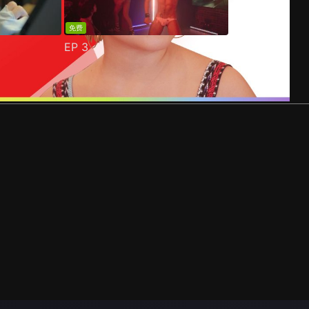
免费
EP
3