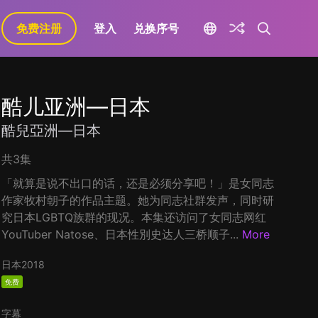
免费注册
登入
兑换序号
酷儿亚洲—日本
酷兒亞洲—日本
共3集
「就算是说不出口的话，还是必须分享吧！」是女同志
作家牧村朝子的作品主题。她为同志社群发声，同时研
究日本LGBTQ族群的现况。本集还访问了女同志网红
YouTuber Natose、日本性別史达人三桥顺子...
More
日本
2018
免费
字幕