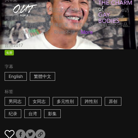
身体自信与身体美是同志文化的核心，本集Out People访
问了两位与身体密不可分的出柜人物。River是一位艺术
家，他用相片纪录下男体的美，情欲与爱充斥在他的作品。
即便曾收到负面评论，River不理...
More
台湾
2017
免费
字幕
English
繁體中文
标签
男同志
女同志
多元性别
跨性别
原创
纪录
台湾
影集