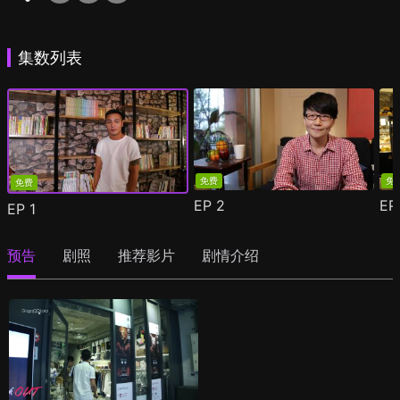
集数列表
免费
免
免费
EP
2
E
EP
1
预告
剧照
推荐影片
剧情介绍