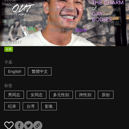
身体自信与身体美是同志文化的核心，本集Out People访
问了两位与身体密不可分的出柜人物。River是一位艺术
家，他用相片纪录下男体的美，情欲与爱充斥在他的作品。
即便曾收到负面评论，River不理...
More
台湾
2017
免费
字幕
English
繁體中文
标签
男同志
女同志
多元性别
跨性别
原创
纪录
台湾
影集