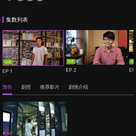
集数列表
免费
免
免费
EP
2
E
EP
1
预告
剧照
推荐影片
剧情介绍