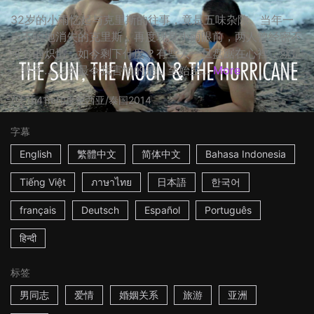
32岁的小雨忆起与克里斯的往事，竟是五味杂陈。当年一
声不响地消失的克里斯，再度现身小雨眼前，两人曾经密不
可分的炽情，如今剩下什麽？有些人一旦盘踞在心裡，就是
一辈子…… ☆最令我害怕的是，至始至...
More
1h41m
印度尼西亚/泰国
2014
字幕
English
繁體中文
简体中文
Bahasa Indonesia
Tiếng Việt
ภาษาไทย
日本語
한국어
français
Deutsch
Español
Português
हिन्दी
标签
男同志
爱情
婚姻关系
旅游
亚洲