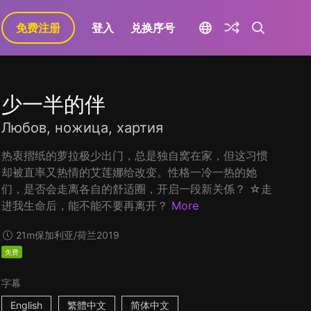
免费注册
登入
兑换序号
少一半的伴
Любов, ножица, хартия
热衷摺纸的萝拉极少出门，总是独自窝在家，但这习惯
却被直率又热情的艾莲娜给改变。性格一冷一热的她
们，是否会走离各自的舒适圈，开启一段新关係？ ☆走
进我生命后，能不能不要再离开？
More
21m
保加利亚/荷兰
2019
免费
字幕
English
繁體中文
简体中文