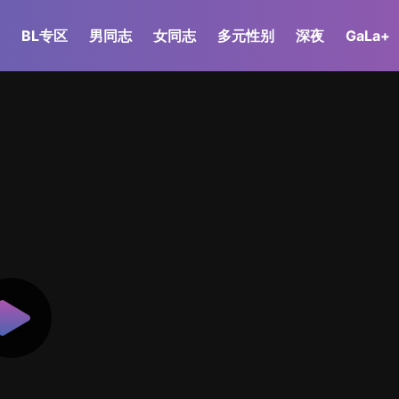
BL专区
男同志
女同志
多元性别
深夜
GaLa+