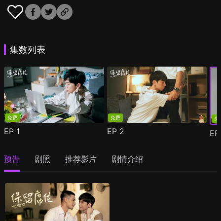
集数列表
免费
免费
免
EP
1
EP
2
E
预告
剧照
推荐影片
剧情介绍