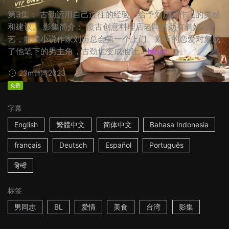
第3集： 古劲运用自己过往的经验，给予刘历写作上的灵感
和建议。 影集简介： 復古创意料理店老闆古劲有着好手
艺，耽美小说作家刘历总会第一个上门。刘历的恋爱对象成
了他笔下的男主角，古劲也变成他吐...
More
23m
台湾
2023
免费
字幕
English
繁體中文
简体中文
Bahasa Indonesia
français
Deutsch
Español
Português
हिन्दी
标签
男同志
BL
爱情
美食
台湾
影集