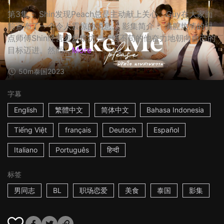
第3集： Shin发现Peach总是主动献上关心；Guy在大家面
前宣布了一个令人震惊的消息。 影集简介： 满腔热情的甜
点师傅Shin经营着烘焙坊，一丝不苟的他奋力地朝向自己的
目标迈进。然而...
More
50m
泰国
2023
字幕
English
繁體中文
简体中文
Bahasa Indonesia
Tiếng Việt
français
Deutsch
Español
Italiano
Português
हिन्दी
标签
男同志
BL
职场恋爱
美食
泰国
影集