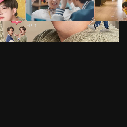
EP
3
EP
4