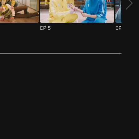
EP
5
EP
6