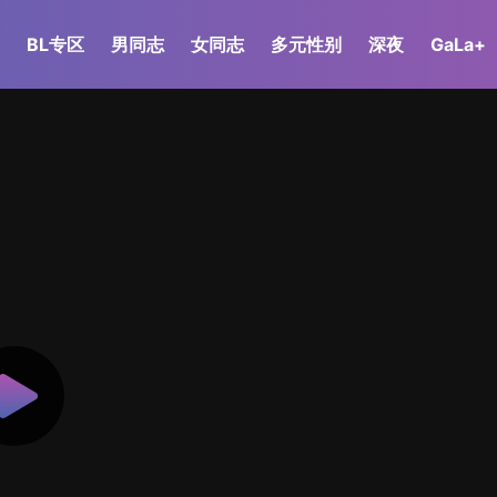
BL专区
男同志
女同志
多元性别
深夜
GaLa+