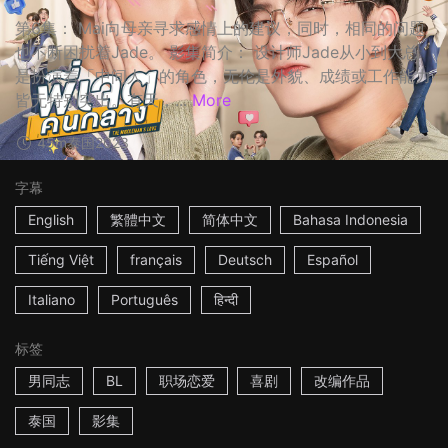
第6集： Mai向母亲寻求感情上的建议，同时，相同的问题
也不断困扰着Jade。 影集简介： 设计师Jade从小到大总
是扮演着「中间人」的角色，无伦是外貌、成绩或工作能力
皆无特别突出。有天，...
More
45m
泰国
2023
字幕
English
繁體中文
简体中文
Bahasa Indonesia
Tiếng Việt
français
Deutsch
Español
Italiano
Português
हिन्दी
标签
男同志
BL
职场恋爱
喜剧
改编作品
泰国
影集