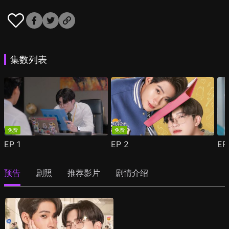
集数列表
免费
免费
EP
1
EP
2
E
预告
剧照
推荐影片
剧情介绍