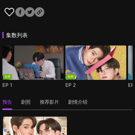
集数列表
免费
免费
EP
1
EP
2
E
预告
剧照
推荐影片
剧情介绍