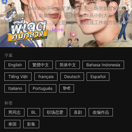
第4集： Jade和Mai开心共度泼水节，但一场突如其来的意
外却突然发生。 影集简介： 设计师Jade从小到大总是扮演
着「中间人」的角色，无伦是外貌、成绩或工作能力皆无特
别突出。有天，公司...
More
47m
泰国
2023
字幕
English
繁體中文
简体中文
Bahasa Indonesia
Tiếng Việt
français
Deutsch
Español
Italiano
Português
हिन्दी
标签
男同志
BL
职场恋爱
喜剧
改编作品
泰国
影集