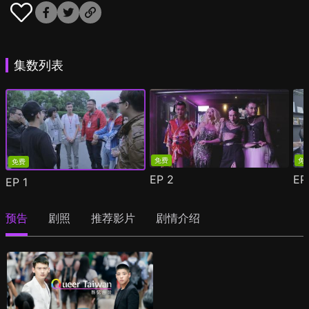
集数列表
免费
免
免费
EP
2
E
EP
1
预告
剧照
推荐影片
剧情介绍