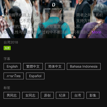
共4集
在婚姻平权路上打对台的小蜜蜂和护家盟，两者之间所累积
的恩怨，已不是平权通过就能了结的事情。支持方接纳不了
反对者的立场，反对方无法尊重支持者的人权。到底为谁而
吵，人性与道德在争辩过程中不断消耗，只有回到...
More
台湾
2018
免费
字幕
English
繁體中文
简体中文
Bahasa Indonesia
ภาษาไทย
Español
标签
男同志
女同志
原创
纪录
台湾
影集