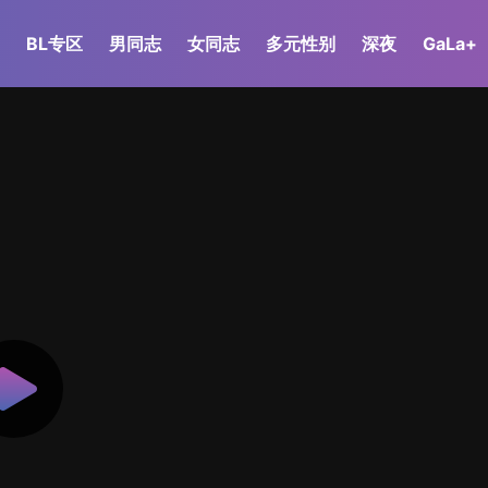
BL专区
男同志
女同志
多元性别
深夜
GaLa+