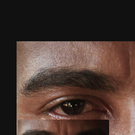
预告
剧照
推荐影片
剧情介绍