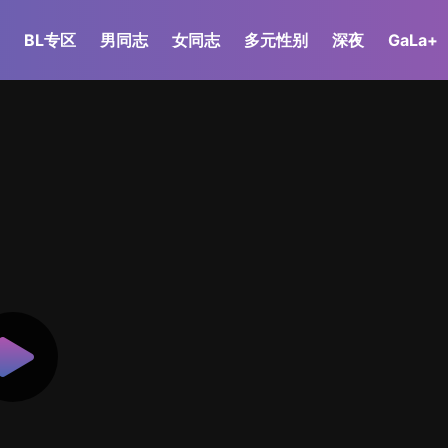
BL专区
男同志
女同志
多元性别
深夜
GaLa+