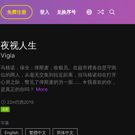
免费注册
登入
兑换序号
夜视人生
Vigia
马格诺，保全；俾斯麦，收银员。在超市裡各自坚守岗
位的两人，从毫无交集到拉近距离，但马格诺却在打开
心房之际，瞥见了俾斯麦的另一面…… ☆我喜欢的你，
是真正的你吗？
More
22m
巴西
2019
免费
字幕
English
繁體中文
简体中文