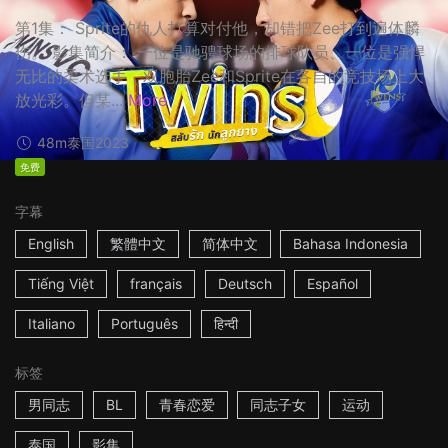
第1集： Sprite的仇人打算对付他，却错把Zee打到遍体麟
伤。 影集简介： 一位是驰骋球场的排球队员、一位是强悍
无比的柔术选手，双胞胎Zee和Sprite在各自的竞技场上大
放光彩。但某...
More
48m
泰国
2023
免费
字幕
English
繁體中文
简体中文
Bahasa Indonesia
Tiếng Việt
français
Deutsch
Español
Italiano
Português
हिन्दी
标签
男同志
BL
青春恋爱
同志子女
运动
泰国
影集