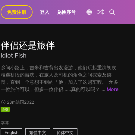
免费注册
登入
兑换序号
伴侣还是旅伴
Idiot Fish
乡间小路上，吉米和吉翁出发漫游，他们玩起重演初次
相遇桥段的游戏，在旅人及司机的角色之间探索及嬉
闹，直到一个意想不到的「他」加入了这趟车程。 ☆多
一位旅伴可以，但多一位伴侣……真的可以吗？ ...
More
23m
法国
2022
免费
字幕
English
繁體中文
简体中文