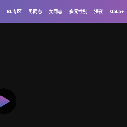
BL专区
男同志
女同志
多元性别
深夜
GaLa+