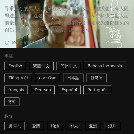
寻求温存的男人们穿梭在树影间试探彼此，但没想到有人随
即遭到逮捕，姓名、职业、身份等个人隐私资料也在世人面
前毫无隐私地曝了光…… ☆短促的抒发，却成为难以抹灭的
创伤 ☆取材自发生于新加坡丹戎...
More
19m
新加坡
2009
字幕
English
繁體中文
简体中文
Bahasa Indonesia
Tiếng Việt
ภาษาไทย
日本語
한국어
français
Deutsch
Español
Português
हिन्दी
标签
男同志
爱情
约炮
华人
亚洲
短片