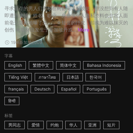
寻求温存的男人们穿梭在树影间试探彼此，但没想到有人随
即遭到逮捕，姓名、职业、身份等个人隐私资料也在世人面
前毫无隐私地曝了光…… ☆短促的抒发，却成为难以抹灭的
创伤 ☆取材自发生于新加坡丹戎...
More
19m
新加坡
2009
字幕
English
繁體中文
简体中文
Bahasa Indonesia
Tiếng Việt
ภาษาไทย
日本語
한국어
français
Deutsch
Español
Português
हिन्दी
标签
男同志
爱情
约炮
华人
亚洲
短片