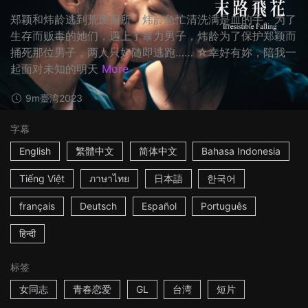
郑颖和炜龄逃到荒废厕所，炜龄急忙清洗满是血的手。为了
生存而贩毒的她们，遇上了暴力男子，炜龄为了保护郑颖而
捅死那位男子，两人只好随即逃跑…… ☆幸好有妳，陪我一
起面对未知的明天
More
9m
臺湾
2023
字幕
English
繁體中文
简体中文
Bahasa Indonesia
Tiếng Việt
ภาษาไทย
日本語
한국어
français
Deutsch
Español
Português
हिन्दी
标签
女同志
青春恋爱
GL
台湾
短片