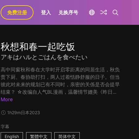
免费注册
登入
兑换序号
秋想和春一起吃饭
アキはハルとごはんを食べたい
高中同窗秋和春在大学时开启零距离的同居生活，秋负
责下厨、春协助打扫，两人过着恬静舒服的日子。但当
彼此对未来的规划已有不同时，亲密的关係是否会提早
结束？ ☆改编自人气BL漫画，温馨情节媲美《昨日...
More
1h29m
日本
2023
字幕
English
繁體中文
简体中文