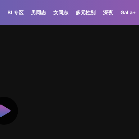
BL专区
男同志
女同志
多元性别
深夜
GaLa+