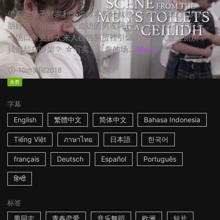
儘管这场子对罗利来说根本驾轻就熟，宾客也都是熟识的亲
朋好友，但面对初次造访的男友阿丹，罗利显得不太自在，
一场口角更在人来人往的厕所裡引爆！ ☆别人在上厕所，
我们却在吵架？ ☆写实、逗趣的场...
More
10m
英国
2018
免费
字幕
English
繁體中文
简体中文
Bahasa Indonesia
Tiếng Việt
ภาษาไทย
日本語
한국어
français
Deutsch
Español
Português
हिन्दी
标签
男同志
青春恋爱
音乐舞蹈
欧洲
短片